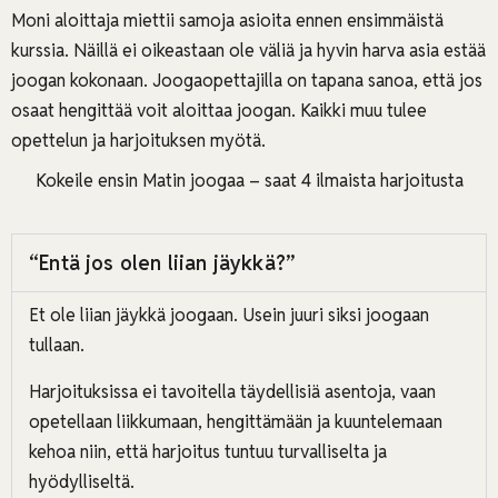
Moni aloittaja miettii samoja asioita ennen ensimmäistä
kurssia. Näillä ei oikeastaan ole väliä ja hyvin harva asia estää
joogan kokonaan. Joogaopettajilla on tapana sanoa, että jos
osaat hengittää voit aloittaa joogan. Kaikki muu tulee
opettelun ja harjoituksen myötä.
Kokeile ensin Matin joogaa – saat 4 ilmaista harjoitusta
“Entä jos olen liian jäykkä?”
Et ole liian jäykkä joogaan. Usein juuri siksi joogaan
tullaan.
Harjoituksissa ei tavoitella täydellisiä asentoja, vaan
opetellaan liikkumaan, hengittämään ja kuuntelemaan
kehoa niin, että harjoitus tuntuu turvalliselta ja
hyödylliseltä.