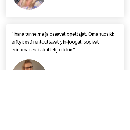
"Ihana tunnelma ja osaavat opettajat. Oma suosikki
erityisesti rentouttavat yin-joogat, sopivat
erinomaisesti aloittelijoillekin."
Kaisa P.
Harrastaja vuodesta 2019
"Joogasin ensimmäisen kerran vuonna 1972.
Tyttäreni suosituksesta aloitin joogaamisen teidän