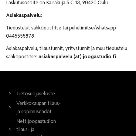
Laskutusosoite on Kairakuja 5 C 13, 90420 Oulu
Asiakaspalvelu:
Tiedustelut sähköpostitse tai puhelimitse/whatsapp
0445555878
Asiakaspalvelu, tilaustunnit, yritystunnit ja muu tiedustelu
sähköpostitse:
asiakaspalvelu (at) joogastudio.fi
Tietosuojaseloste
Verkkokaupan tilaus-
ja sopimusehdot
Nettijoogastudion
tilaus- ja