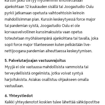
kurssin jatko siirtyy myöhemmin ilmoitettavaan
ajankohtaan 12 kuukauden sisällä tai Joogastudio Oulu
pyrkii jatkamaan opetusta vaihtoehtoisin keinoin
mahdollisimman pian. Kurssin keskeytyessä force major
tai pandemian syistä, Joogastudio Oulu ei ole
korvausvelvollinen kurssimaksuista vaan opetus
toteutetaan myöhäisempänä ajankohtana tai tavalla, joka
sopii force major tilanteeseen kuten pelkästään live-
nettijoogana pandemian aiheuttaessa keskeytymisen.
5. Palvelutarjoajan vastuunrajoitus
Myyjä ei ole vastuussa mahdollisista vammoista tai
terveydellisistä ongelmista, jotka voivat syntyä
harjoituksista. Asiakas osallistuu ohjaukseen omalla
vastuullaan.
6. Yhteystiedot
Kaikki yhteydenotot koskien tulee lähettää sähköpostitse