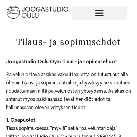
Tilaus- ja sopimusehdot
Joogastudio Oulu Oy:n tilaus- ja sopimusehdot
Palvelun ostava asiakas vakuuttaa, että on tutustunut alla
oleviin tilaus- ja sopimusehtoihin ja hyväksyy ne sitoutuen
noudattamaan niitä palvelun oston yhteydessä. Asiakas on
antanut myös paikkaansapitävät henkilötiedot tai
hallinnassaan olevan yrityksen tiedot.
1. Osapuolet
Tässä sopimuksessa ”myyjä” sekä “palveluntarjoaja”
viittaa Joogastudio Oulu Oy:hyn y-tunnus 2890445-8,