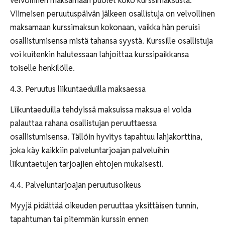
velvollinen maksamaan puolet koko kurssimaksusta.
Viimeisen peruutuspäivän jälkeen osallistuja on velvollinen
maksamaan kurssimaksun kokonaan, vaikka hän peruisi
osallistumisensa mistä tahansa syystä. Kurssille osallistuja
voi kuitenkin halutessaan lahjoittaa kurssipaikkansa
toiselle henkilölle.
4.3. Peruutus liikuntaeduilla maksaessa
Liikuntaeduilla tehdyissä maksuissa maksua ei voida
palauttaa rahana osallistujan peruuttaessa
osallistumisensa. Tällöin hyvitys tapahtuu lahjakorttina,
joka käy kaikkiin palveluntarjoajan palveluihin
liikuntaetujen tarjoajien ehtojen mukaisesti.
4.4. Palveluntarjoajan peruutusoikeus
Myyjä pidättää oikeuden peruuttaa yksittäisen tunnin,
tapahtuman tai pitemmän kurssin ennen