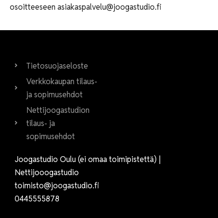
osoitteeseen asiakaspalvelu@joogastudio.fi
Tietosuojaseloste
Verkkokaupan tilaus-
ja sopimusehdot
Nettijoogastudion
tilaus- ja
sopimusehdot
Joogastudio Oulu (ei omaa toimipistettä) |
Nettijooogastudio
toimisto@joogastudio.fi
0445555878