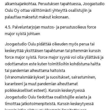
alkamisajankohtaa. Peruutuksen tapahtuessa, Joogastudio
Oulu Oy ottaa välittömästi yhteyttä osallistujiin ja
palauttaa maksetut maksut kokonaan.
4.5. Palveluntarjojan muutos- ja peruutusoikeus force
major syistä johtuen
Joogastudio Oulu pidättää oikeuden myös perua tai
keskeyttää yksittäisen tapahtuman tai pitemmän kurssin
force major syistä. Force major syynä voi olla yllättävä ja
odottamaton este kuten toimitiloihin kohdistuma haitta
tai pandemian aiheuttama haitoista
(viranomaismääräykset ja suositukset, sairastuminen,
karanteeni ja muut pandemian aiheuttamat
poikkeukselliset esteet). Kurssin keskeytyessä
Joogastudio Oulu tiedottaa osallistujille asiasta ja
ilmoittaa jatkotoimenpiteistä. Kurssin keskeytyessä