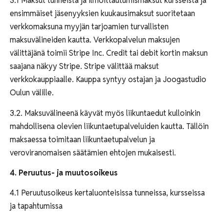
3.1 Maksut tunneista ja ilmoittautumismaksut kursseista ja
ensimmäiset jäsenyyksien kuukausimaksut suoritetaan
verkkomaksuna myyjän tarjoamien turvallisten
maksuvälineiden kautta. Verkkopalvelun maksujen
välittäjänä toimii Stripe Inc. Credit tai debit kortin maksun
saajana näkyy Stripe. Stripe välittää maksut
verkkokauppiaalle. Kauppa syntyy ostajan ja Joogastudio
Oulun välille.
3.2. Maksuvälineenä käyvät myös liikuntaedut kulloinkin
mahdollisena olevien liikuntaetupalveluiden kautta. Tällöin
maksaessa toimitaan liikuntaetupalvelun ja
veroviranomaisen säätämien ehtojen mukaisesti.
4. Peruutus- ja muutosoikeus
4.1 Peruutusoikeus kertaluonteisissa tunneissa, kursseissa
ja tapahtumissa