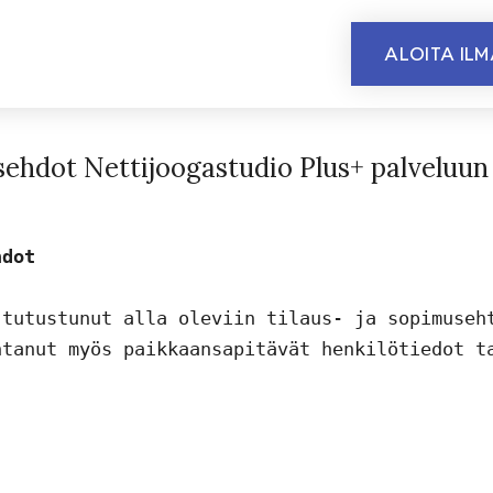
ALOITA IL
sehdot Nettijoogastudio Plus+ palveluun
hdot
tutustunut alla oleviin tilaus- ja sopimuseht
tanut myös paikkaansapitävät henkilötiedot ta