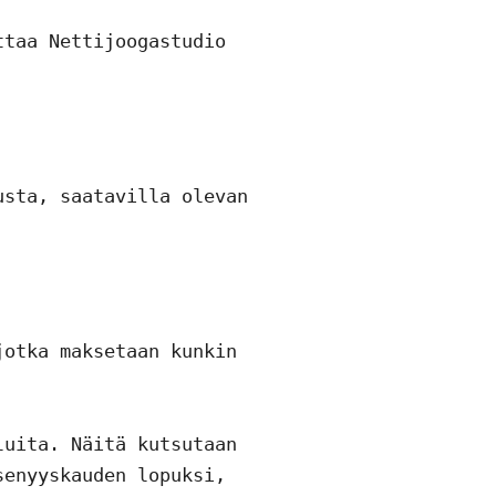
taa Nettijoogastudio 
sta, saatavilla olevan 
otka maksetaan kunkin 
uita. Näitä kutsutaan 
enyyskauden lopuksi, 