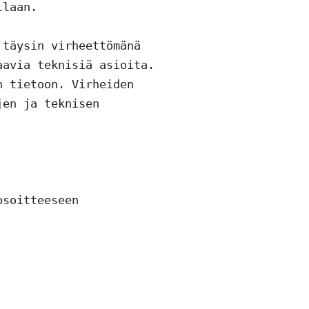
laan.

täysin virheettömänä 
avia teknisiä asioita. 
 tietoon. Virheiden 
en ja teknisen 
7.1 Kaikki yhteydenotot koskien kurssia tai sopimusehtoja tulee lähettää sähköpostitse osoitteeseen 