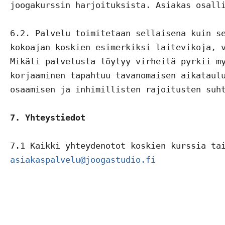
joogakurssin harjoituksista. Asiakas osalli
6.2. Palvelu toimitetaan sellaisena kuin se
kokoajan koskien esimerkiksi laitevikoja, v
Mikäli palvelusta löytyy virheitä pyrkii my
korjaaminen tapahtuu tavanomaisen aikataulu
osaamisen ja inhimillisten rajoitusten suht
7. Yhteystiedot
asiakaspalvelu@joogastudio.fi