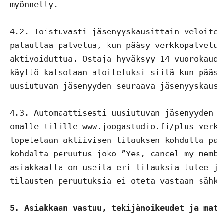
myönnetty.

4.2. Toistuvasti jäsenyyskausittain veloite
palauttaa palvelua, kun pääsy verkkopalvelu
aktivoiduttua. Ostaja hyväksyy 14 vuorokaud
käyttö katsotaan aloitetuksi siitä kun pääs
uusiutuvan jäsenyyden seuraava jäsenyyskaus
4.3. Automaattisesti uusiutuvan jäsenyyden 
omalle tilille www.joogastudio.fi/plus verk
lopetetaan aktiivisen tilauksen kohdalta pa
kohdalta peruutus joko ”Yes, cancel my memb
asiakkaalla on useita eri tilauksia tulee j
tilausten peruutuksia ei oteta vastaan sähk
5. Asiakkaan vastuu, tekijänoikeudet ja ma