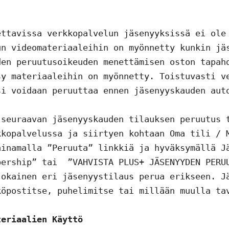
ttavissa verkkopalvelun jäsenyyksissä ei ole 
n videomateriaaleihin on myönnetty kunkin jäs
en peruutusoikeuden menettämisen oston tapahd
y materiaaleihin on myönnetty. Toistuvasti ve
i voidaan peruuttaa ennen jäsenyyskauden auto
seuraavan jäsenyyskauden tilauksen peruutus t
kopalvelussa ja siirtyen kohtaan Oma tili / M
inamalla ”Peruuta” linkkiä ja hyväksymällä Jä
ership” tai  ”VAHVISTA PLUS+ JÄSENYYDEN PERUU
okainen eri jäsenyystilaus perua erikseen. Jä
öpostitse, puhelimitse tai millään muulla tav
teriaalien Käyttö