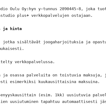
dio Oulu Oy:hyn y-tunnus 2890445-8, joka tuot
studio plus+ verkkopalvelujen ostajaan.

s ja hinta
 jotka sisältävät joogaharjoituksia ja opastu
ukaisesti.

telty verkkopalvelussa.

 ja osassa palveluita on toistuvia maksuja, j
sti esimerkiksi kuukausittaisina maksuina.

enyyskausittain (esim. 1kk) uusiutuvia palvel
ien uusiutuminen tapahtuu automaattisesti jäs