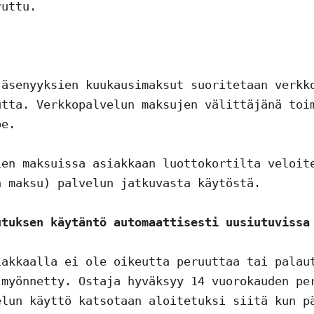
uttu.

äsenyyksien kuukausimaksut suoritetaan verkko
tta. Verkkopalvelun maksujen välittäjänä toim
e.

en maksuissa asiakkaan luottokortilta veloite
 maksu) palvelun jatkuvasta käytöstä.

utuksen käytäntö automaattisesti uusiutuvissa
akkaalla ei ole oikeutta peruuttaa tai palaut
myönnetty. Ostaja hyväksyy 14 vuorokauden per
lun käyttö katsotaan aloitetuksi siitä kun pä