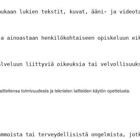
ukaan lukien tekstit, kuvat, ääni- ja videota
a ainoastaan henkilökohtaiseen opiskeluun eik
lveluun liittyviä oikeuksia tai velvollisuuks
tteitensa toimivuudesta ja teknisten laitteiden käytön opettelusta.
mmoista tai terveydellisistä ongelmista, jotk