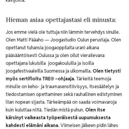
kävijöiltä.
Hieman asiaa opettajastasi eli minusta:
Jos emme vielä ole tuttuja niin lämmin tervehdys sinulle.
Olen Matti Pääaho — Joogastudio Oulun perustaja. Olen
opettanut tuhansia joogaoppilaita urani aikana
pääsääntöisesti Oulussa ja olen ollut vierailevana
opettajana lukuisilla joogakouluilla ja isoilla
joogafestivaaleilla Suomessa ja ulkomailla.
Olen tietysti
myös sertifioitu TRE
® –ohjaaja.
Tärkeitä teemoja
minulle on keho- ja traumasensitiivisyys, itsesäätelyn ja
tiedostamisen opettaminen sekä rauhallinen edistyminen
liian nopean sijasta. Tärkeämpää on saada voimavaroja
kuin kuluttaa niitä. Tiedän mistä puhun.
Olen itse
kärsinyt vaikeasta työperäisestä uupumuksesta
kahdesti elämäni aikana.
Viimeisen jälkeen pidin lähes