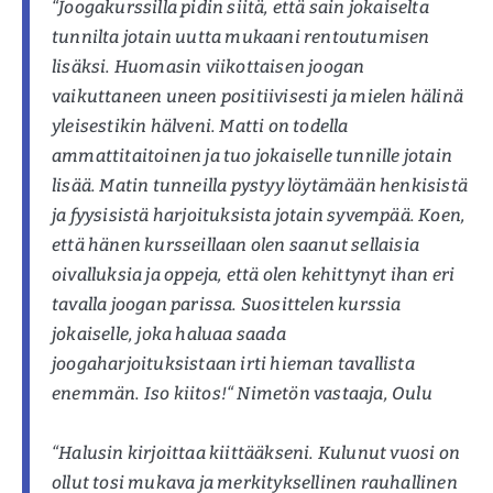
“Joogakurssilla pidin siitä, että sain jokaiselta
tunnilta jotain uutta mukaani rentoutumisen
lisäksi. Huomasin viikottaisen joogan
vaikuttaneen uneen positiivisesti ja mielen hälinä
yleisestikin hälveni. Matti on todella
ammattitaitoinen ja tuo jokaiselle tunnille jotain
lisää. Matin tunneilla pystyy löytämään henkisistä
ja fyysisistä harjoituksista jotain syvempää. Koen,
että hänen kursseillaan olen saanut sellaisia
oivalluksia ja oppeja, että olen kehittynyt ihan eri
tavalla joogan parissa. Suosittelen kurssia
jokaiselle, joka haluaa saada
joogaharjoituksistaan irti hieman tavallista
enemmän. Iso kiitos!“ Nimetön vastaaja, Oulu
“Halusin kirjoittaa kiittääkseni. Kulunut vuosi on
ollut tosi mukava ja merkityksellinen rauhallinen