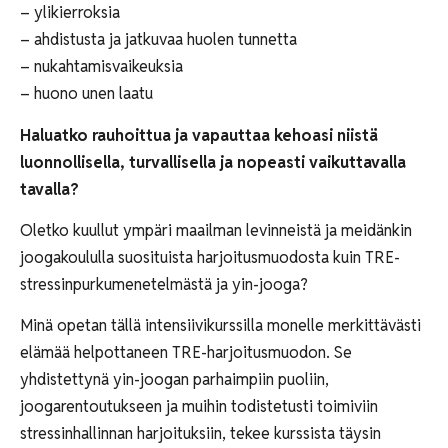
– ylikierroksia
– ahdistusta ja jatkuvaa huolen tunnetta
– nukahtamisvaikeuksia
– huono unen laatu
Haluatko rauhoittua ja vapauttaa kehoasi niistä
luonnollisella, turvallisella ja nopeasti vaikuttavalla
tavalla?
Oletko kuullut ympäri maailman levinneistä ja meidänkin
joogakoululla suosituista harjoitusmuodosta kuin TRE-
stressinpurkumenetelmästä ja yin-jooga?
Minä opetan tällä intensiivikurssilla monelle merkittävästi
elämää helpottaneen TRE-harjoitusmuodon. Se
yhdistettynä yin-joogan parhaimpiin puoliin,
joogarentoutukseen ja muihin todistetusti toimiviin
stressinhallinnan harjoituksiin, tekee kurssista täysin