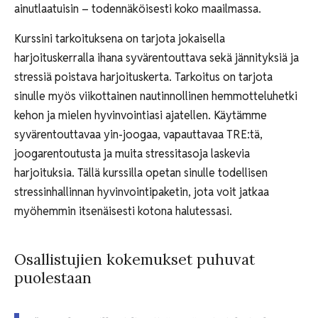
ainutlaatuisin – todennäköisesti koko maailmassa.
Kurssini tarkoituksena on tarjota jokaisella
harjoituskerralla ihana syvärentouttava sekä jännityksiä ja
stressiä poistava harjoituskerta. Tarkoitus on tarjota
sinulle myös viikottainen nautinnollinen hemmotteluhetki
kehon ja mielen hyvinvointiasi ajatellen. Käytämme
syvärentouttavaa yin-joogaa, vapauttavaa TRE:tä,
joogarentoutusta ja muita stressitasoja laskevia
harjoituksia. Tällä kurssilla opetan sinulle todellisen
stressinhallinnan hyvinvointipaketin, jota voit jatkaa
myöhemmin itsenäisesti kotona halutessasi.
Osallistujien kokemukset puhuvat
puolestaan