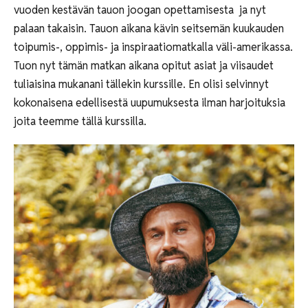
vuoden kestävän tauon joogan opettamisesta ja nyt
palaan takaisin. Tauon aikana kävin seitsemän kuukauden
toipumis-, oppimis- ja inspiraatiomatkalla väli-amerikassa.
Tuon nyt tämän matkan aikana opitut asiat ja viisaudet
tuliaisina mukanani tällekin kurssille. En olisi selvinnyt
kokonaisena edellisestä uupumuksesta ilman harjoituksia
joita teemme tällä kurssilla.