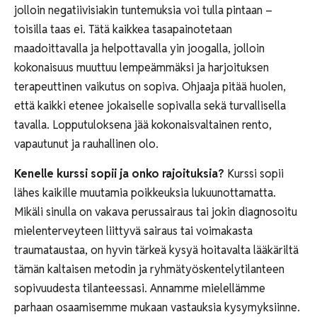
jolloin negatiivisiakin tuntemuksia voi tulla pintaan –
toisilla taas ei. Tätä kaikkea tasapainotetaan
maadoittavalla ja helpottavalla yin joogalla, jolloin
kokonaisuus muuttuu lempeämmäksi ja harjoituksen
terapeuttinen vaikutus on sopiva. Ohjaaja pitää huolen,
että kaikki etenee jokaiselle sopivalla sekä turvallisella
tavalla. Lopputuloksena jää kokonaisvaltainen rento,
vapautunut ja rauhallinen olo.
Kenelle kurssi sopii ja onko rajoituksia?
Kurssi sopii
lähes kaikille muutamia poikkeuksia lukuunottamatta.
Mikäli sinulla on vakava perussairaus tai jokin diagnosoitu
mielenterveyteen liittyvä sairaus tai voimakasta
traumataustaa, on hyvin tärkeä kysyä hoitavalta lääkäriltä
tämän kaltaisen metodin ja ryhmätyöskentelytilanteen
sopivuudesta tilanteessasi. Annamme mielellämme
parhaan osaamisemme mukaan vastauksia kysymyksiinne.