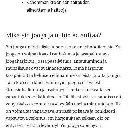
Vähemmän kroonisen sairauden
aiheuttamia haittoja
Mikä yin jooga ja mihin se auttaa?
Yin jooga on todellista kehon ja mielen tehohoitamista. Yin
jooga on voimakkaasti rauhoittava ja tasapainottava
joogaharjoitus, jossa passiivisuus, antautuminen ja
rauhallisuus ovat avainasemassa. Tämä harjoitus
tasapainottaa hektisen elämämme kiireistä puolta, yangia.
Tällä kurssilla lähestymme yin-joogaa erityisesti
stressinhallinnan ja psykofyysisen kokonaisvaltaisen
vapautuksen näkökulmasta. Pitkäkestoisissa asanoissa eli
venyttävissä asennoissa viivytään useita minuutteja, millä
on voimakas vapauttava, stressiä poistava ja henkisesti
vapauttava vaikutus. Yin harjoituksen jälkeen olo on
erityisen rento ja levännyt. Yin jooga sopii hyvin