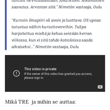
tuntisit ne entuudestaan. Joka ikisen. Aikamoinen
saavutus. Arvostan sitä.” Nimetön vastaaja, Oulu
“Kurssin ilmapiiri oli avoin ja luottava. Oli upeaa
tutustua näihin kurssitovereihin. Tulipa
harjoitettua mieltä ja kehoa sentään kerran
viikossa, kun ei sitä tahdo kotioloissa saada
aikaiseksi…” Nimetön vastaaja, Oulu
Mikä TRE ja mihin se auttaa: