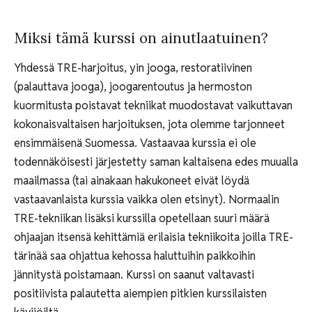
Miksi tämä kurssi on ainutlaatuinen?
Yhdessä TRE-harjoitus, yin jooga, restoratiivinen
(palauttava jooga), joogarentoutus ja hermoston
kuormitusta poistavat tekniikat muodostavat vaikuttavan
kokonaisvaltaisen harjoituksen, jota olemme tarjonneet
ensimmäisenä Suomessa. Vastaavaa kurssia ei ole
todennäköisesti järjestetty saman kaltaisena edes muualla
maailmassa (tai ainakaan hakukoneet eivät löydä
vastaavanlaista kurssia vaikka olen etsinyt). Normaalin
TRE-tekniikan lisäksi kurssilla opetellaan suuri määrä
ohjaajan itsensä kehittämiä erilaisia tekniikoita joilla TRE-
tärinää saa ohjattua kehossa haluttuihin paikkoihin
jännitystä poistamaan. Kurssi on saanut valtavasti
positiivista palautetta aiempien pitkien kurssilaisten