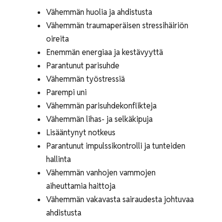
Vähemmän huolia ja ahdistusta
Vähemmän traumaperäisen stressihäiriön
oireita
Enemmän energiaa ja kestävyyttä
Parantunut parisuhde
Vähemmän työstressiä
Parempi uni
Vähemmän parisuhdekonflikteja
Vähemmän lihas- ja selkäkipuja
Lisääntynyt notkeus
Parantunut impulssikontrolli ja tunteiden
hallinta
Vähemmän vanhojen vammojen
aiheuttamia haittoja
Vähemmän vakavasta sairaudesta johtuvaa
ahdistusta