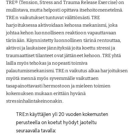
TRE® (Tension, Stress and Trauma Release Exercise) on
mullistava, mutta helposti opittava itsehoitomenetelmä.
TRE:n vaikutukset tuntuvat välittömästi. TRE
harjoituksessa aktivoidaan kehossa mekanismi, joka
johtaa kehon luonnolliseen reaktioon vapauttavaan
tärinään. Käynnistetty luonnollinen tärinä rentouttaa,
aktivoi ja laukaisee jännityksiä joita koettu stressi ja
traumaattiset tilanteet ovat jättäneet kehoon. TRE yhtä
lailla myös tehokas ja nopeasti toimiva
palautumismekanismi. TRE:n vaikutus alkaa harjoituksen
myötä mennä myös syvemmälle vaikuttaen
tasapainottavasti hermostoon ja mieleen toimien
kokemuksen mukaan erittäin hyvänä
stressinhalintakeinonakin.
TRE:n käyttäjien yli 20 vuoden kokemusten
perusteella on koetut hyödyt jaoteltu
seuraavalla tavalla: