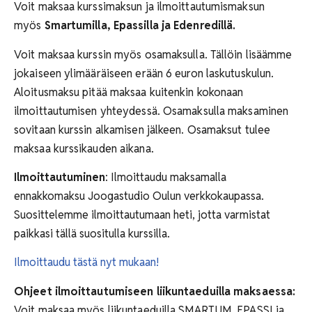
Voit maksaa kurssimaksun ja ilmoittautumismaksun
myös
Smartumilla, Epassilla ja Edenredillä.
Voit maksaa kurssin myös osamaksulla. Tällöin lisäämme
jokaiseen ylimääräiseen erään 6 euron laskutuskulun.
Aloitusmaksu pitää maksaa kuitenkin kokonaan
ilmoittautumisen yhteydessä. Osamaksulla maksaminen
sovitaan kurssin alkamisen jälkeen. Osamaksut tulee
maksaa kurssikauden aikana.
Ilmoittautuminen
: Ilmoittaudu maksamalla
ennakkomaksu Joogastudio Oulun verkkokaupassa.
Suosittelemme ilmoittautumaan heti, jotta varmistat
paikkasi tällä suositulla kurssilla.
Ilmoittaudu tästä nyt mukaan!
Ohjeet ilmoittautumiseen liikuntaeduilla maksaessa:
Voit maksaa myös liikuntaeduilla SMARTUM, EPASSI ja