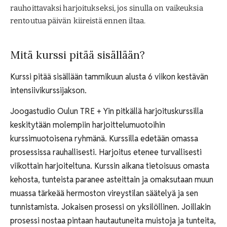
rauhoittavaksi harjoitukseksi, jos sinulla on vaikeuksia
rentoutua päivän kiireistä ennen iltaa.
Mitä kurssi pitää sisällään?
Kurssi pitää sisällään tammikuun alusta 6 viikon kestävän
intensiivikurssijakson.
Joogastudio Oulun TRE + Yin pitkällä harjoituskurssilla
keskitytään molempiin harjoittelumuotoihin
kurssimuotoisena ryhmänä. Kurssilla edetään omassa
prosessissa rauhallisesti. Harjoitus etenee turvallisesti
viikottain harjoiteltuna. Kurssin aikana tietoisuus omasta
kehosta, tunteista paranee asteittain ja omaksutaan muun
muassa tärkeää hermoston vireystilan säätelyä ja sen
tunnistamista. Jokaisen prosessi on yksilöllinen. Joillakin
prosessi nostaa pintaan hautautuneita muistoja ja tunteita,