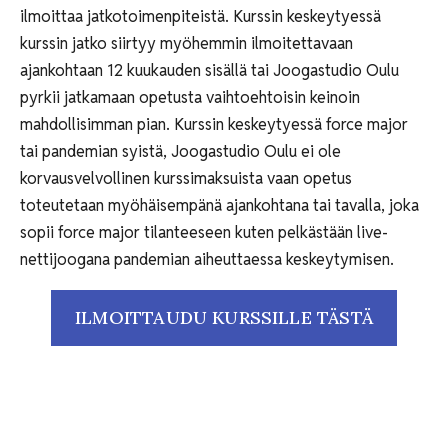
ilmoittaa jatkotoimenpiteistä. Kurssin keskeytyessä
kurssin jatko siirtyy myöhemmin ilmoitettavaan
ajankohtaan 12 kuukauden sisällä tai Joogastudio Oulu
pyrkii jatkamaan opetusta vaihtoehtoisin keinoin
mahdollisimman pian. Kurssin keskeytyessä force major
tai pandemian syistä, Joogastudio Oulu ei ole
korvausvelvollinen kurssimaksuista vaan opetus
toteutetaan myöhäisempänä ajankohtana tai tavalla, joka
sopii force major tilanteeseen kuten pelkästään live-
nettijoogana pandemian aiheuttaessa keskeytymisen.
ILMOITTAUDU KURSSILLE TÄSTÄ