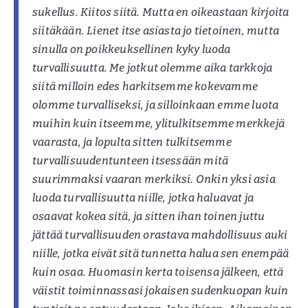
sukellus. Kiitos siitä. Mutta en oikeastaan kirjoita
siitäkään. Lienet itse asiasta jo tietoinen, mutta
sinulla on poikkeuksellinen kyky luoda
turvallisuutta. Me jotkut olemme aika tarkkoja
siitä milloin edes harkitsemme kokevamme
olomme turvalliseksi, ja silloinkaan emme luota
muihin kuin itseemme, ylitulkitsemme merkkejä
vaarasta, ja lopulta sitten tulkitsemme
turvallisuudentunteen itsessään mitä
suurimmaksi vaaran merkiksi. Onkin yksi asia
luoda turvallisuutta niille, jotka haluavat ja
osaavat kokea sitä, ja sitten ihan toinen juttu
jättää turvallisuuden orastava mahdollisuus auki
niille, jotka eivät sitä tunnetta halua sen enempää
kuin osaa. Huomasin kerta toisensa jälkeen, että
väistit toiminnassasi jokaisen sudenkuopan kuin