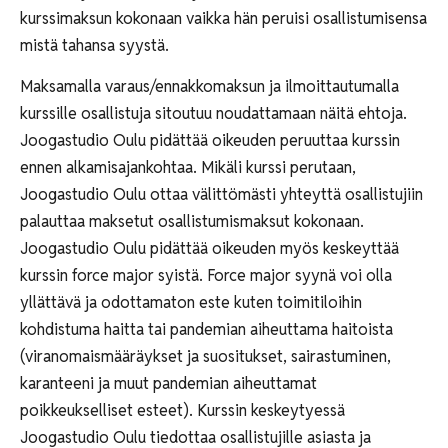
kurssimaksun kokonaan vaikka hän peruisi osallistumisensa
mistä tahansa syystä.
Maksamalla varaus/ennakkomaksun ja ilmoittautumalla
kurssille osallistuja sitoutuu noudattamaan näitä ehtoja.
Joogastudio Oulu pidättää oikeuden peruuttaa kurssin
ennen alkamisajankohtaa. Mikäli kurssi perutaan,
Joogastudio Oulu ottaa välittömästi yhteyttä osallistujiin
palauttaa maksetut osallistumismaksut kokonaan.
Joogastudio Oulu pidättää oikeuden myös keskeyttää
kurssin force major syistä. Force major syynä voi olla
yllättävä ja odottamaton este kuten toimitiloihin
kohdistuma haitta tai pandemian aiheuttama haitoista
(viranomaismääräykset ja suositukset, sairastuminen,
karanteeni ja muut pandemian aiheuttamat
poikkeukselliset esteet). Kurssin keskeytyessä
Joogastudio Oulu tiedottaa osallistujille asiasta ja