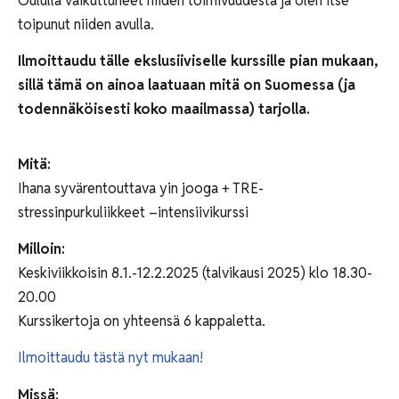
Oululla vaikuttuneet niiden toimivuudesta ja
olen itse
toipunut niiden avulla.
Ilmoittaudu tälle ekslusiiviselle kurssille pian mukaan,
sillä tämä on ainoa laatuaan mitä on Suomessa (ja
todennäköisesti koko maailmassa) tarjolla.
Mitä:
Ihana syvärentouttava yin jooga + TRE-
stressinpurkuliikkeet –intensiivikurssi
Milloin:
Keskiviikkoisin 8.1.-12.2.2025 (talvikausi 2025) klo 18.30-
20.00
Kurssikertoja on yhteensä 6 kappaletta.
Ilmoittaudu tästä nyt mukaan!
Missä: