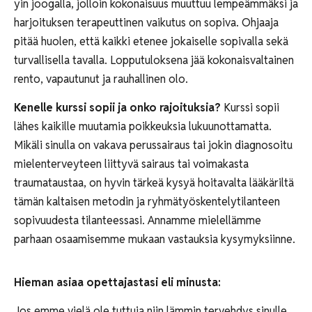
yin joogalla, jolloin kokonaisuus muuttuu lempeämmäksi ja
harjoituksen terapeuttinen vaikutus on sopiva. Ohjaaja
pitää huolen, että kaikki etenee jokaiselle sopivalla sekä
turvallisella tavalla. Lopputuloksena jää kokonaisvaltainen
rento, vapautunut ja rauhallinen olo.
Kenelle kurssi sopii ja onko rajoituksia?
Kurssi sopii
lähes kaikille muutamia poikkeuksia lukuunottamatta.
Mikäli sinulla on vakava perussairaus tai jokin diagnosoitu
mielenterveyteen liittyvä sairaus tai voimakasta
traumataustaa, on hyvin tärkeä kysyä hoitavalta lääkäriltä
tämän kaltaisen metodin ja ryhmätyöskentelytilanteen
sopivuudesta tilanteessasi. Annamme mielellämme
parhaan osaamisemme mukaan vastauksia kysymyksiinne.
Hieman asiaa opettajastasi eli minusta:
Jos emme vielä ole tuttuja niin lämmin tervehdys sinulle.