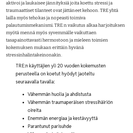
aktivoi ja laukaisee jännityksiä joita koettu stressi ja
traumaattiset tilanteet ovat jättäneet kehoon. TRE yhtä
lailla myös tehokas ja nopeasti toimiva
palautumismekanismi. TRE:n vaikutus alkaa harjoituksen
myötä mennä myös syvemmälle vaikuttaen
tasapainottavasti hermostoon ja mieleen toimien
kokemuksen mukaan erittäin hyvänä
stressinhalintakeinonakin.
TRE:n käyttäjien yli 20 vuoden kokemusten
perusteella on koetut hyödyt jaoteltu
seuraavalla tavalla:
Vähemmän huolia ja ahdistusta
Vähemmän traumaperäisen stressihäiriön
oireita
Enemmän energiaa ja kestävyyttä
Parantunut parisuhde