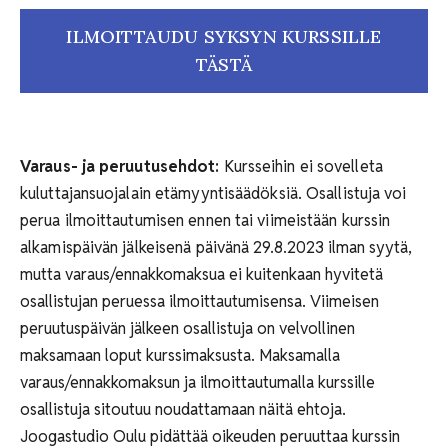
ILMOITTAUDU SYKSYN KURSSILLE
TÄSTÄ
Varaus- ja peruutusehdot:
Kursseihin ei sovelleta
kuluttajansuojalain etämyyntisäädöksiä. Osallistuja voi
perua ilmoittautumisen ennen tai viimeistään kurssin
alkamispäivän jälkeisenä päivänä 29.8.2023
ilman syytä,
mutta varaus/ennakkomaksua ei kuitenkaan hyvitetä
osallistujan peruessa ilmoittautumisensa. Viimeisen
peruutuspäivän jälkeen osallistuja on velvollinen
maksamaan loput kurssimaksusta. Maksamalla
varaus/ennakkomaksun ja ilmoittautumalla kurssille
osallistuja sitoutuu noudattamaan näitä ehtoja.
Joogastudio Oulu pidättää oikeuden peruuttaa kurssin