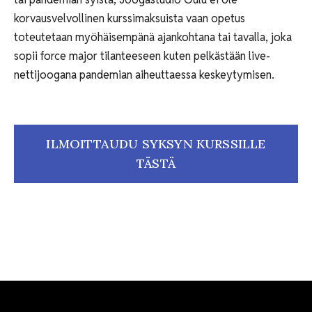
korvausvelvollinen kurssimaksuista vaan opetus
toteutetaan myöhäisempänä ajankohtana tai tavalla, joka
sopii force major tilanteeseen kuten pelkästään live-
nettijoogana pandemian aiheuttaessa keskeytymisen.
ILMOITTAUDU SYKSYN KURSSILLE
TÄSTÄ