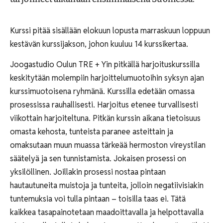
Kurssi pitää sisällään elokuun lopusta marraskuun loppuun
kestävän kurssijakson, johon kuuluu 14 kurssikertaa.
Joogastudio Oulun TRE + Yin pitkällä harjoituskurssilla
keskitytään molempiin harjoittelumuotoihin syksyn ajan
kurssimuotoisena ryhmänä. Kurssilla edetään omassa
prosessissa rauhallisesti. Harjoitus etenee turvallisesti
viikottain harjoiteltuna. Pitkän kurssin aikana tietoisuus
omasta kehosta, tunteista paranee asteittain ja
omaksutaan muun muassa tärkeää hermoston vireystilan
säätelyä ja sen tunnistamista. Jokaisen prosessi on
yksilöllinen. Joillakin prosessi nostaa pintaan
hautautuneita muistoja ja tunteita, jolloin negatiivisiakin
tuntemuksia voi tulla pintaan – toisilla taas ei. Tätä
kaikkea tasapainotetaan maadoittavalla ja helpottavalla