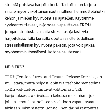
stressiä poistava harjoituskerta. Tarkoitus on tarjota
sinulle myös viikottainen nautinnollinen hemmotteluhetki
kehon ja mielen hyvinvointiasi ajatellen. Käytämme
syvärentouttavaa yin-joogaa, vapauttavaa TRE:tä,
joogarentoutusta ja muita stressitasoja laskevia
harjoituksia. Tällä kurssilla opetan sinulle todellisen
stressinhallinnan hyvinvointipaketin, jota voit jatkaa
myöhemmin itsenäisesti kotona halutessasi.
Mikä TRE ?
TRE® (Tension, Stress and Trauma Release Exercise) on
mullistava, mutta helposti opittava itsehoitomenetelmä.
TRE:n vaikutukset tuntuvat välittömästi. TRE
harjoituksessa aktivoidaan kehossa mekanismi, joka
johtaa kehon luonnolliseen reaktioon vapauttavaan
tärinään. Käynnistetty luonnollinen tärinä rentouttaa,