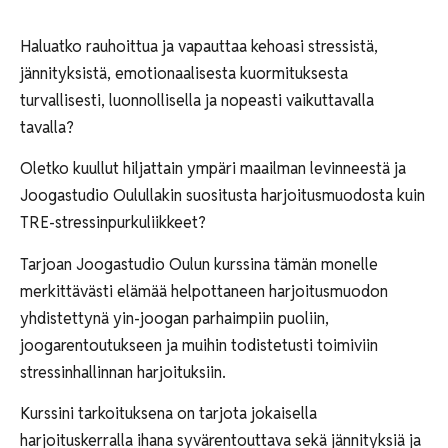
Haluatko rauhoittua ja vapauttaa kehoasi stressistä,
jännityksistä, emotionaalisesta kuormituksesta
turvallisesti, luonnollisella ja nopeasti vaikuttavalla
tavalla?
Oletko kuullut hiljattain ympäri maailman levinneestä ja
Joogastudio Oulullakin suositusta harjoitusmuodosta kuin
TRE-stressinpurkuliikkeet?
Tarjoan Joogastudio Oulun kurssina tämän monelle
merkittävästi elämää helpottaneen harjoitusmuodon
yhdistettynä yin-joogan parhaimpiin puoliin,
joogarentoutukseen ja muihin todistetusti toimiviin
stressinhallinnan harjoituksiin.
Kurssini tarkoituksena on tarjota jokaisella
harjoituskerralla ihana syvärentouttava sekä jännityksiä ja