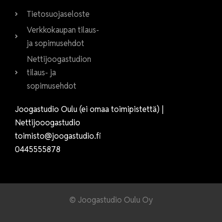
Tietosuojaseloste
Verkkokaupan tilaus-
ja sopimusehdot
Nettijoogastudion
tilaus- ja
sopimusehdot
Joogastudio Oulu (ei omaa toimipistettä) |
Nettijooogastudio
toimisto@joogastudio.fi
0445555878
© Joogastudio Oulu Oy