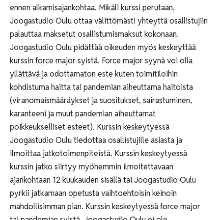
ennen alkamisajankohtaa. Mikäli kurssi perutaan,
Joogastudio Oulu ottaa välittömästi yhteyttä osallistujiin
palauttaa maksetut osallistumismaksut kokonaan.
Joogastudio Oulu pidättää oikeuden myös keskeyttää
kurssin force major syistä. Force major syynä voi olla
yllättävä ja odottamaton este kuten toimitiloihin
kohdistuma haitta tai pandemian aiheuttama haitoista
(viranomaismääräykset ja suositukset, sairastuminen,
karanteeni ja muut pandemian aiheuttamat
poikkeukselliset esteet). Kurssin keskeytyessä
Joogastudio Oulu tiedottaa osallistujille asiasta ja
ilmoittaa jatkotoimenpiteistä. Kurssin keskeytyessä
kurssin jatko siirtyy myöhemmin ilmoitettavaan
ajankohtaan 12 kuukauden sisällä tai Joogastudio Oulu
pyrkii jatkamaan opetusta vaihtoehtoisin keinoin
mahdollisimman pian. Kurssin keskeytyessä force major
tai pandemian syistä, Joogastudio Oulu ei ole