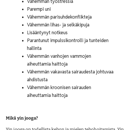
Vähemmän työstressiä
Parempi uni
Vähemmän parisuhdekonflikteja
Vähemmän lihas- ja selkäkipuja
Lisääntynyt notkeus
Parantunut impulssikontrolli ja tunteiden
hallinta
Vähemmän vanhojen vammojen
aiheuttamia haittoja
Vähemmän vakavasta sairaudesta johtuvaa
ahdistusta
Vähemmän kroonisen sairauden
aiheuttamia haittoja
Mikä yin jooga?
Yin jooga on todellista kehon ja mielen tehohoitamista. Yin