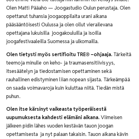
Olen Matti Pääaho — Joogastudio Oulun perustaja. Olen
opettanut tuhansia joogaoppilaita urani aikana
pääsääntöisesti Oulussa ja olen ollut vierailevana
opettajana lukuisilla joogakouluilla ja isoilla
joogafestivaaleilla Suomessa ja ulkomailla.
Olen tietysti myös sertifioitu TRE
® –ohjaaja.
Tärkeitä
teemoja minulle on keho- ja traumasensitiivisyys,
itsesäätelyn ja tiedostamisen opettaminen sekä
rauhallinen edistyminen liian nopean sijasta. Tärkeämpää
on saada voimavaroja kuin kuluttaa niitä. Tiedän mistä
puhun.
Olen itse kärsinyt vaikeasta työperäisestä
uupumuksesta kahdesti elämäni aikana.
Viimeisen
jälkeen pidin lähes vuoden kestävän tauon joogan
opettamisesta ja nyt palaan takaisin. Tauon aikana kävin