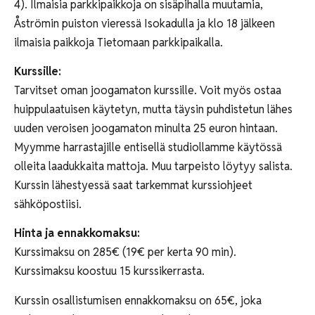
4). Ilmaisia parkkipaikkoja on sisäpihalla muutamia,
Åströmin puiston vieressä Isokadulla ja klo 18 jälkeen
ilmaisia paikkoja Tietomaan parkkipaikalla.
Kurssille:
Tarvitset oman joogamaton kurssille. Voit myös ostaa
huippulaatuisen käytetyn, mutta täysin puhdistetun lähes
uuden veroisen joogamaton minulta 25 euron hintaan.
Myymme harrastajille entisellä studiollamme käytössä
olleita laadukkaita mattoja. Muu tarpeisto löytyy salista.
Kurssin lähestyessä saat tarkemmat kurssiohjeet
sähköpostiisi.
Hinta ja ennakkomaksu:
Kurssimaksu on 285€ (19€ per kerta 90 min).
Kurssimaksu koostuu 15 kurssikerrasta.
Kurssin osallistumisen ennakkomaksu on 65€, joka