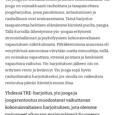
jooga on voimakkaasti rauhoittava ja tasapainottava
joogaharjoitus, jossa passiivisuus, antautuminen ja
rauhallisuus ovat avainasemassa. Tämä harjoitus
tasapainottaa hektisen elämämme kiireistä puolta, yangia.
Tällä kurssilla lähestymme yin-joogaa erityisesti
stressinhallinnan ja psykofyysisen kokonaisvaltaisen
vapautuksen näkökulmasta. Pitkäkestoisissa asanoissa eli
venyttävissä asennoissa viivytään useita minuutteja, millä
on voimakas vapauttava, stressiä poistava ja henkisesti
vapauttava vaikutus. Yin harjoituksen jälkeen olo on
erityisen rento ja levännyt. Yin jooga sopii hyvin
rauhoittavaksi harjoitukseksi, jos sinulla on vaikeuksia
rentoutua päivän kiireistä ennen iltaa.
Yhdessä TRE-harjoitus, yin jooga ja
joogarentoutus muodostavat vaikuttavan
kokonaisvaltaisen harjoituksen, jota olemme
tarjonneet aikanaan ensimmäisenä Suomessa.