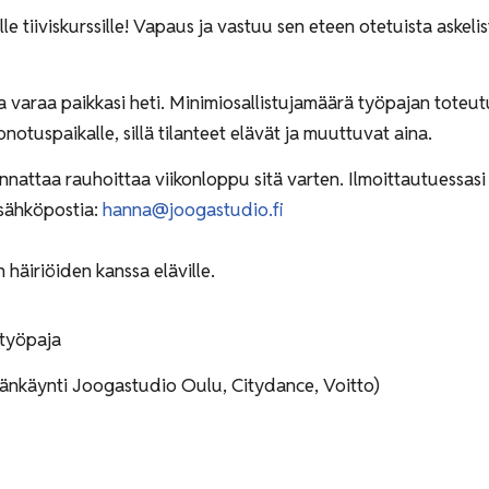
le tiiviskurssille! Vapaus ja vastuu sen eteen otetuista askeli
 ja varaa paikkasi heti. Minimiosallistujamäärä työpajan toteu
autua jonotuspaikalle, sillä tilanteet elävät ja muu
nnattaa rauhoittaa viikonloppu sitä varten. Ilmoittautuessasi 
 sähköpostia:
hanna@joogastudio.fi
 häiriöiden kanssa eläville.
-työpaja
äänkäynti Joogastudio Oulu, Citydance, Voitto)