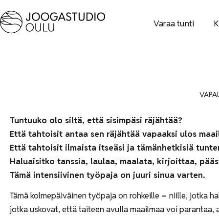
Varaa tunti
K
VAPAU
Tuntuuko olo siltä, että sisimpäsi räjähtää?
Että tahtoisit antaa sen räjähtää vapaaksi ulos maa
Että tahtoisit ilmaista itseäsi ja tämänhetkisiä tun
Haluaisitko tanssia, laulaa, maalata, kirjoittaa, pääs
Tämä intensiivinen työpaja on juuri sinua varten.
Tämä kolmepäiväinen työpaja on rohkeille
–
niille, jotka 
jotka uskovat, että taiteen avulla maailmaa voi parantaa, 