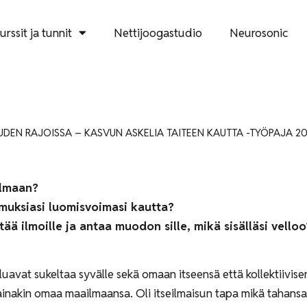
urssit ja tunnit
Nettijoogastudio
Neurosonic
DEN RAJOISSA – KASVUN ASKELIA TAITEEN KAUTTA -TYÖPAJA 20
ilmaan?
temuksiasi luomisvoimasi kautta?
tää ilmoille ja antaa muodon sille, mikä sisälläsi velloo
haluavat sukeltaa syvälle sekä omaan itseensä että kollektiivisen
ainakin omaa maailmaansa. Oli itseilmaisun tapa mikä tahansa, 