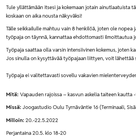
Tule yllättämään itsesi ja kokemaan jotain ainutlaatuista täl
koskaan on aika nousta näkyväksi!
Tälle seikkailulle mahtuu vain 8 henkilöä, joten ole nopea
työpaja on täynnä, kannattaa ehdottomasti ilmoitt
Työpaja saattaa olla varsin intensiivinen kokemus, joten ka
Jos sinulla on kysyttävää työpajaan liittyen, voit lähettää
Työpaja ei valitettavasti sovellu vakavien mielenterveyden
Mitä:
Vapauden rajoissa – kasvun askelia taiteen kautta 
Missä:
Joogastudio Oulu Tyrnäväntie 16 (Terminaali, Sis
Milloin:
20.-22.5.2022
Perjantaina 20.5. klo 18-20