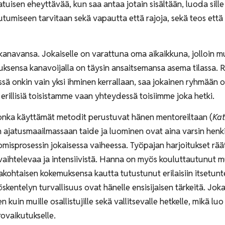
atuisen eheyttävää, kun saa antaa jotain sisältään, luoda sill
eutumiseen tarvitaan sekä vapautta että rajoja, sekä teos että 
n kanavansa. Jokaiselle on varattuna oma aikaikkuna, jolloi
emuksensa kanavoijalla on täysin ansaitsemansa asema tilassa.
sä onkin vain yksi ihminen kerrallaan, saa jokainen ryhmään o
 emme ole erillisiä toisistamme vaan yhteydessä to
 jonka käyttämät metodit perustuvat hänen mentoreiltaan (
Kat
ajatusmaailmassaan taide ja luominen ovat aina varsin henkis
isprosessin jokaisessa vaiheessa. Työpajan harjoitukset räät
 vaihtelevaa ja intensiivistä. Hanna on myös kouluttautunut 
makohtaisen kokemuksensa kautta tutustunut erilaisiin itsetun
skentelyn turvallisuus ovat hänelle ensisijaisen tärkeitä. Joka
n kuin muille osallistujille sekä vallitsevalle hetkelle, mikä lu
rovaikutukselle.