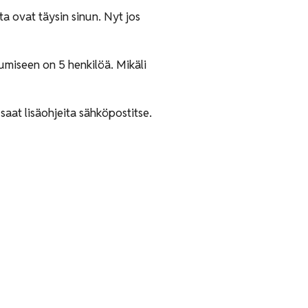
sta ovat täysin sinun. Nyt jos
tumiseen on 5 henkilöä. Mikäli
ttuvat aina.
saat lisäohjeita sähköpostitse.