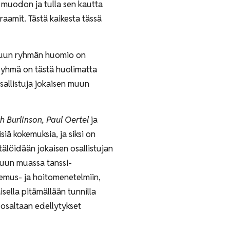
e muodon ja tulla sen kautta
raamit. Tästä kaikesta tässä
n muun ryhmän huomio on
 Ryhmä on tästä huolimatta
sallistuja jokaisen muun
isiimme joka hetki.
h Burlinson, Paul Oertel
ja
iä kokemuksia, ja siksi on
älöidään jokaisen osallistujan
muun muassa tanssi-
temus- ja hoitomenetelmiin,
isella pitämällään tunnilla
o osaltaan edellytykset