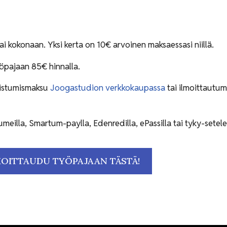
i kokonaan. Yksi kerta on 10€ arvoinen maksaessasi niillä.
öpajaan 85€ hinnalla.
istumismaksu
Joogastudion verkkokaupassa
tai ilmoittautum
eilla, Smartum-paylla, Edenredilla, ePassilla tai tyky-setelei
MOITTAUDU TYÖPAJAAN TÄSTÄ!