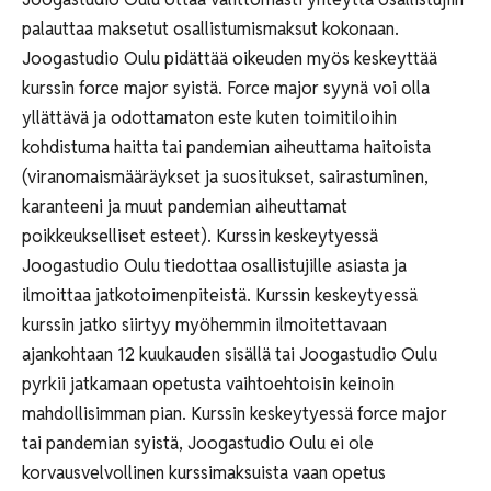
palauttaa maksetut osallistumismaksut kokonaan.
Joogastudio Oulu pidättää oikeuden myös keskeyttää
kurssin force major syistä. Force major syynä voi olla
yllättävä ja odottamaton este kuten toimitiloihin
kohdistuma haitta tai pandemian aiheuttama haitoista
(viranomaismääräykset ja suositukset, sairastuminen,
karanteeni ja muut pandemian aiheuttamat
poikkeukselliset esteet). Kurssin keskeytyessä
Joogastudio Oulu tiedottaa osallistujille asiasta ja
ilmoittaa jatkotoimenpiteistä. Kurssin keskeytyessä
kurssin jatko siirtyy myöhemmin ilmoitettavaan
ajankohtaan 12 kuukauden sisällä tai Joogastudio Oulu
pyrkii jatkamaan opetusta vaihtoehtoisin keinoin
mahdollisimman pian. Kurssin keskeytyessä force major
tai pandemian syistä, Joogastudio Oulu ei ole
korvausvelvollinen kurssimaksuista vaan opetus