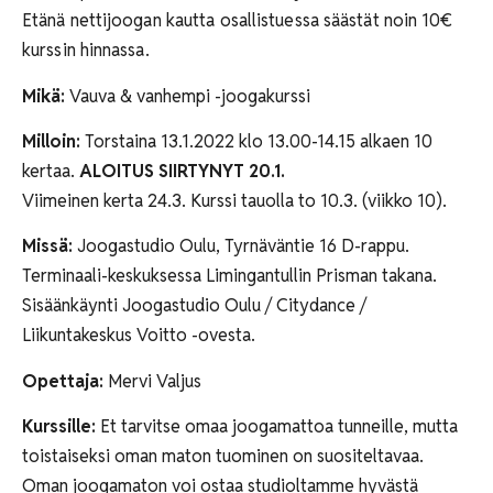
Etänä nettijoogan kautta osallistuessa säästät noin 10€
kurssin hinnassa.
Mikä:
Vauva & vanhempi -joogakurssi
Milloin:
Torstaina 13.1.2022 klo 13.00-14.15 alkaen 10
kertaa.
ALOITUS SIIRTYNYT 20.1.
Viimeinen kerta 24.3. Kurssi tauolla to 10.3. (viikko 10).
Missä:
Joogastudio Oulu, Tyrnäväntie 16 D-rappu.
Terminaali-keskuksessa Limingantullin Prisman takana.
Sisäänkäynti Joogastudio Oulu / Citydance /
Liikuntakeskus Voitto -ovesta.
Opettaja:
Mervi Valjus
Kurssille:
Et tarvitse omaa joogamattoa tunneille, mutta
toistaiseksi oman maton tuominen on suositeltavaa.
Oman joogamaton voi ostaa studioltamme hyvästä