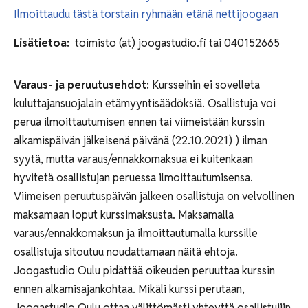
Ilmoittaudu tästä torstain ryhmään etänä nettijoogaan
Lisätietoa:
toimisto (at) joogastudio.fi tai 040152665
Varaus- ja peruutusehdot:
Kursseihin ei sovelleta
kuluttajansuojalain etämyyntisäädöksiä. Osallistuja voi
perua ilmoittautumisen ennen tai viimeistään kurssin
alkamispäivän jälkeisenä päivänä (22.10.2021) ) ilman
syytä, mutta varaus/ennakkomaksua ei kuitenkaan
hyvitetä osallistujan peruessa ilmoittautumisensa.
Viimeisen peruutuspäivän jälkeen osallistuja on velvollinen
maksamaan loput kurssimaksusta. Maksamalla
varaus/ennakkomaksun ja ilmoittautumalla kurssille
osallistuja sitoutuu noudattamaan näitä ehtoja.
Joogastudio Oulu pidättää oikeuden peruuttaa kurssin
ennen alkamisajankohtaa. Mikäli kurssi perutaan,
Joogastudio Oulu ottaa välittömästi yhteyttä osallistujiin