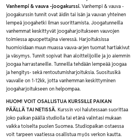
Vanhempi & vauva -joogakurssi.
Vanhempi & vauva -
joogakurssin tunnit ovat äidin tai isän ja vauvan yhteinen
lempeä joogahetki ilman suorittamista. Joogatunneilla
vanhemmat keskittyvät joogaharjoitukseen vauvojen
toimiessa apuopettajina vieressä. Harjoituksissa
huomioidaan muun muassa vauva-arjen tuomat hartiakivut
ja väsymys. Tunnit sopivat ihan aloittelijoille ja jo aiemmin
joogaa harrastaneille. Tunneilla tehdään lempeää joogaa
ja hengitys- sekä rentoutumisharjoituksia. Suositusikä
vauvalle on 1-12kk, jotta vanhemman keskittyminen
joogaharjoitukseen on helpompaa.
HUOM! VOIT OSALLISTUA KURSSILLE PAIKAN
PÄÄLLÄ TAI NETISSÄ.
Kurssin voi halutessaan suorittaa
joko paikan päällä studiolla tai etänä valintasi mukaan
vaikka toiselta puolen Suomea. Studiopaikan ostaessa
voit tarpeen vaatiessa osallistua myös verkon kautta.