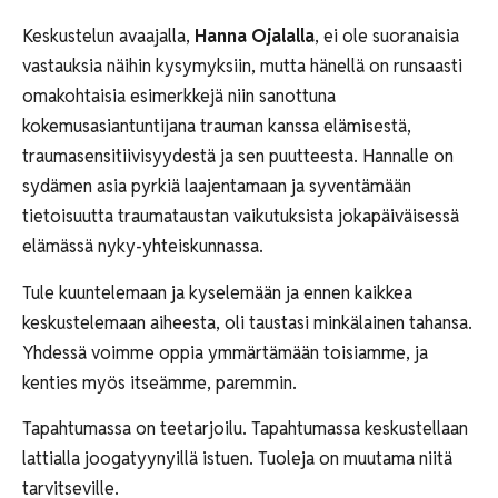
Keskustelun avaajalla,
Hanna Ojalalla
, ei ole suoranaisia
vastauksia näihin kysymyksiin, mutta hänellä on runsaasti
omakohtaisia esimerkkejä niin sanottuna
kokemusasiantuntijana trauman kanssa elämisestä,
traumasensitiivisyydestä ja sen puutteesta. Hannalle on
sydämen asia pyrkiä laajentamaan ja syventämään
tietoisuutta traumataustan vaikutuksista jokapäiväisessä
elämässä nyky-yhteiskunnassa.
Tule kuuntelemaan ja kyselemään ja ennen kaikkea
keskustelemaan aiheesta, oli taustasi minkälainen tahansa.
Yhdessä voimme oppia ymmärtämään toisiamme, ja
kenties myös itseämme, paremmin.
Tapahtumassa on teetarjoilu. Tapahtumassa keskustellaan
lattialla joogatyynyillä istuen. Tuoleja on muutama niitä
tarvitseville.