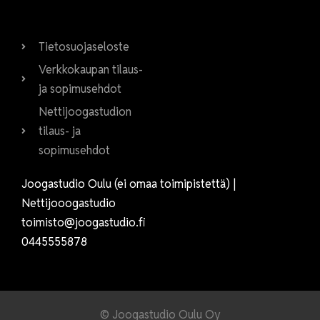
Tietosuojaseloste
Verkkokaupan tilaus-
ja sopimusehdot
Nettijoogastudion
tilaus- ja
sopimusehdot
Joogastudio Oulu (ei omaa toimipistettä) |
Nettijooogastudio
toimisto@joogastudio.fi
0445555878
© Joogastudio Oulu Oy