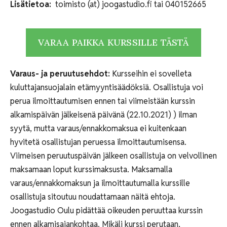
Lisätietoa:
toimisto (at) joogastudio.fi tai 040152665
VARAA PAIKKA KURSSILLE TÄSTÄ
Varaus- ja peruutusehdot:
Kursseihin ei sovelleta
kuluttajansuojalain etämyyntisäädöksiä. Osallistuja voi
perua ilmoittautumisen ennen tai viimeistään kurssin
alkamispäivän jälkeisenä päivänä (22.10.2021) ) ilman
syytä, mutta varaus/ennakkomaksua ei kuitenkaan
hyvitetä osallistujan peruessa ilmoittautumisensa.
Viimeisen peruutuspäivän jälkeen osallistuja on velvollinen
maksamaan loput kurssimaksusta. Maksamalla
varaus/ennakkomaksun ja ilmoittautumalla kurssille
osallistuja sitoutuu noudattamaan näitä ehtoja.
Joogastudio Oulu pidättää oikeuden peruuttaa kurssin
ennen alkamisajankohtaa. Mikäli kurssi perutaan,