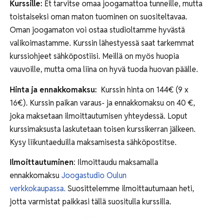
Kurssille:
Et tarvitse omaa joogamattoa tunneille, mutta
toistaiseksi oman maton tuominen on suositeltavaa.
Oman joogamaton voi ostaa studioltamme hyvästä
valikoimastamme. Kurssin lähestyessä saat tarkemmat
kurssiohjeet sähköpostiisi. Meillä on myös huopia
vauvoille, mutta oma liina on hyvä tuoda huovan päälle.
Hinta ja ennakkomaksu:
Kurssin hinta on 144€ (9 x
16€). Kurssin paikan varaus- ja ennakkomaksu on 40 €,
joka maksetaan ilmoittautumisen yhteydessä. Loput
kurssimaksusta laskutetaan toisen kurssikerran jälkeen.
Kysy liikuntaeduilla maksamisesta sähköpostitse.
Ilmoittautuminen
: Ilmoittaudu maksamalla
ennakkomaksu
Joogastudio Oulun
verkkokaupassa.
Suosittelemme ilmoittautumaan heti,
jotta varmistat paikkasi tällä suositulla kurssilla.