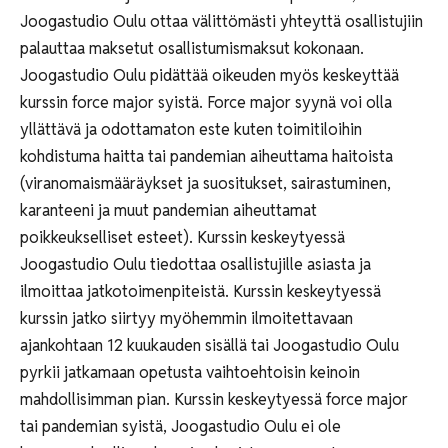
Joogastudio Oulu ottaa välittömästi yhteyttä osallistujiin
palauttaa maksetut osallistumismaksut kokonaan.
Joogastudio Oulu pidättää oikeuden myös keskeyttää
kurssin force major syistä. Force major syynä voi olla
yllättävä ja odottamaton este kuten toimitiloihin
kohdistuma haitta tai pandemian aiheuttama haitoista
(viranomaismääräykset ja suositukset, sairastuminen,
karanteeni ja muut pandemian aiheuttamat
poikkeukselliset esteet). Kurssin keskeytyessä
Joogastudio Oulu tiedottaa osallistujille asiasta ja
ilmoittaa jatkotoimenpiteistä. Kurssin keskeytyessä
kurssin jatko siirtyy myöhemmin ilmoitettavaan
ajankohtaan 12 kuukauden sisällä tai Joogastudio Oulu
pyrkii jatkamaan opetusta vaihtoehtoisin keinoin
mahdollisimman pian. Kurssin keskeytyessä force major
tai pandemian syistä, Joogastudio Oulu ei ole