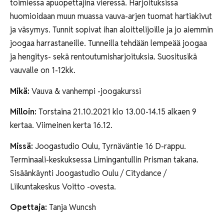
toimiessa apuopettajina vieressä. Harjoituksissa
huomioidaan muun muassa vauva-arjen tuomat hartiakivut
ja väsymys. Tunnit sopivat ihan aloittelijoille ja jo aiemmin
joogaa harrastaneille. Tunneilla tehdään lempeää joogaa
ja hengitys- sekä rentoutumisharjoituksia. Suositusikä
vauvalle on 1-12kk.
Mikä:
Vauva & vanhempi -joogakurssi
Milloin:
Torstaina 21.10.2021 klo 13.00-14.15 alkaen 9
kertaa. Viimeinen kerta 16.12.
Missä:
Joogastudio Oulu, Tyrnäväntie 16 D-rappu.
Terminaali-keskuksessa Limingantullin Prisman takana.
Sisäänkäynti Joogastudio Oulu / Citydance /
Liikuntakeskus Voitto -ovesta.
Opettaja:
Tanja Wuncsh