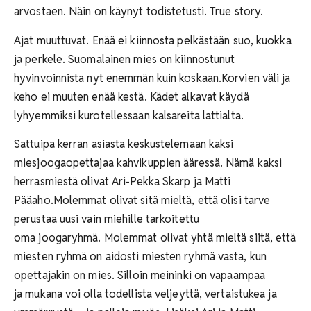
arvostaen. Näin on käynyt todistetusti. True story.
Ajat muuttuvat. Enää ei kiinnosta pelkästään suo, kuokka
ja perkele. Suomalainen mies on kiinnostunut
hyvinvoinnista nyt enemmän kuin koskaan.Korvien väli ja
keho ei muuten enää kestä. Kädet alkavat käydä
lyhyemmiksi kurotellessaan kalsareita lattialta.
Sattuipa kerran asiasta keskustelemaan kaksi
miesjoogaopettajaa kahvikuppien ääressä. Nämä kaksi
herrasmiestä olivat Ari-Pekka Skarp ja Matti
Pääaho.Molemmat olivat sitä mieltä, että olisi tarve
perustaa uusi vain miehille tarkoitettu
oma joogaryhmä. Molemmat olivat yhtä mieltä siitä, että
miesten ryhmä on aidosti miesten ryhmä vasta, kun
opettajakin on mies. Silloin meininki on vapaampaa
ja mukana voi olla todellista veljeyttä, vertaistukea ja