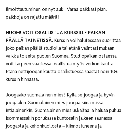
Ilmoittautuminen on nyt auki. Varaa paikkasi pian,
paikkoja on rajattu määrä!
HUOM! VOIT OSALLISTUA KURSSILLE PAIKAN
PÄÄLLÄ TAI NETISSÄ.
Kurssin voi halutessaan suorittaa
joko paikan päällä studiolla tai etänä valintasi mukaan
vaikka toiselta puolen Suomea. Studiopaikan ostaessa
voit tarpeen vaatiessa osallistua myös verkon kautta.
Etänä nettijoogan kautta osallistuessa säästät noin 10€
kurssin hinnassa.
Joogaako suomalainen mies? Kyllä se joogaa ja hyvin
joogaakin. Suomalainen mies joogaa siinä missä
intialainenkin. Suomalainen mies uskaltaa ja haluaa puhua
isommassakin porukassa kuntosalin jälkeen saunassa
joogasta ja kehonhuollosta – kiinnostuneena ja