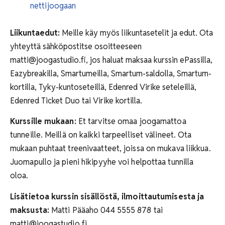
nettijoogaan
Liikuntaedut:
Meille käy myös liikuntasetelit ja edut. Ota
yhteyttä sähköpostitse osoitteeseen
matti@joogastudio.fi, jos haluat maksaa kurssin ePassilla,
Eazybreakilla, Smartumeilla, Smartum-saldolla, Smartum-
kortilla, Tyky-kuntoseteillä, Edenred Virike seteleillä,
Edenred Ticket Duo tai Virike kortilla.
Kurssille mukaan:
Et tarvitse omaa joogamattoa
tunneille. Meillä on kaikki tarpeelliset välineet. Ota
mukaan puhtaat treenivaatteet, joissa on mukava liikkua.
Juomapullo ja pieni hikipyyhe voi helpottaa tunnilla
oloa.
Lisätietoa kurssin sisällöstä, ilmoittautumisesta ja
maksusta:
Matti Pääaho 044 5555 878 tai
matti@joogastudio.fi