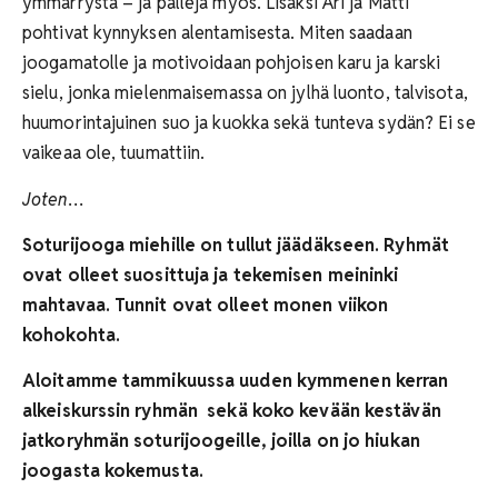
ymmärrystä – ja palleja myös. Lisäksi Ari ja Matti
pohtivat kynnyksen alentamisesta. Miten saadaan
joogamatolle ja motivoidaan pohjoisen karu ja karski
sielu, jonka mielenmaisemassa on jylhä luonto, talvisota,
huumorintajuinen suo ja kuokka sekä tunteva sydän? Ei se
vaikeaa ole, tuumattiin.
Joten…
Soturijooga miehille on tullut jäädäkseen. Ryhmät
ovat olleet suosittuja ja tekemisen meininki
mahtavaa. Tunnit ovat olleet monen viikon
kohokohta.
Aloitamme tammikuussa uuden kymmenen kerran
alkeiskurssin ryhmän sekä koko kevään kestävän
jatkoryhmän soturijoogeille, joilla on jo hiukan
joogasta kokemusta.