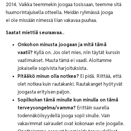
2014. Vaikka teemmekin joogaa tosissaan, teemme sitä
huumorintajuisella otteella. Meidän ryhmässä jooga
ei ole missään nimessä liian vakavaa puuhaa.
Saatat miettiä seuraavaa..
Onkohon minusta joogaan ja mitä tämä
vaatii?
Kyllä on. Jos olet mies, niin täytät kurssin
vaatimukset. Muuta tämä ei vaadi. Aloitamme
jokaiselle sopivista harjoituksista.
Pitääkö minun olla notkea?
Ei pidä. Riittää, että
olet notkea kuin rautakanki. Rautakanget hyötyvät
joogasta erityisen paljon.
Sopiikohan tämä minulle kun minulla on tämä
terveysongelma/vamma?
Erittäin suurella
todennäköiisyydellä jooga sopii sinulle. Vain
vakavimmat sairaudet ovat kokonaan este joogalle.