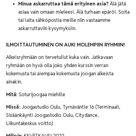
Minua askarruttaa tämä erityinen asia?
Älä jätä
asiaa vain omaan mieleesi. Älä turhaan epäröi. Soita
tai laita sähköpostia meille niin vastaamme
askarruttaviin kysymyksiin.
ILMOITTAUTUMINEN ON AUKI MOLEMPIIN RYHMIIN!
Alkeisryhmään on tervetullut kuka vain. Jatkavaan
ryhmään on hyvä olla joko yhden kurssin verran
kokemusta tai aiempaa kokemusta joogan alkeista
ainakin.
Mitä:
Soturijoogaa miehille
Missä:
Joogastudio Oulu, Tyrnäväntie 16 (Terminaali,
Sisäänkäynti Joogastudio Oulu, Citydance,
Liikuntakeskus voitto)
Milloin:
KEVÄTKAUSI 2022