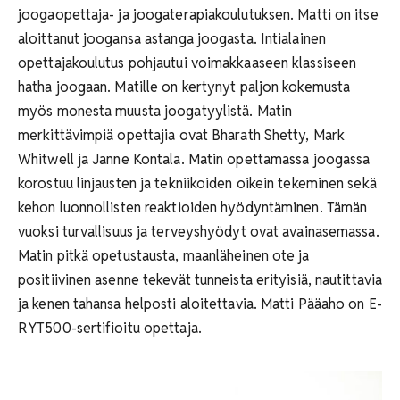
joogaopettaja- ja joogaterapiakoulutuksen. Matti on itse
aloittanut joogansa astanga joogasta. Intialainen
opettajakoulutus pohjautui voimakkaaseen klassiseen
hatha joogaan. Matille on kertynyt paljon kokemusta
myös monesta muusta joogatyylistä. Matin
merkittävimpiä opettajia ovat Bharath Shetty, Mark
Whitwell ja Janne Kontala. Matin opettamassa joogassa
korostuu linjausten ja tekniikoiden oikein tekeminen sekä
kehon luonnollisten reaktioiden hyödyntäminen. Tämän
vuoksi turvallisuus ja terveyshyödyt ovat avainasemassa.
Matin pitkä opetustausta, maanläheinen ote ja
positiivinen asenne tekevät tunneista erityisiä, nautittavia
ja kenen tahansa helposti aloitettavia. Matti Pääaho on E-
RYT500-sertifioitu opettaja.