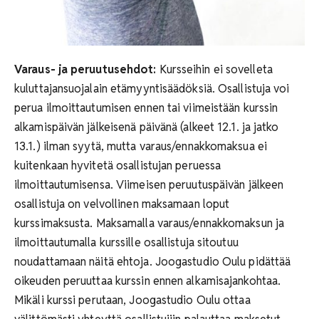
Varaus- ja peruutusehdot:
Kursseihin ei sovelleta
kuluttajansuojalain etämyyntisäädöksiä. Osallistuja voi
perua ilmoittautumisen ennen tai viimeistään kurssin
alkamispäivän jälkeisenä päivänä (alkeet 12.1. ja jatko
13.1.) ilman syytä, mutta varaus/ennakkomaksua ei
kuitenkaan hyvitetä osallistujan peruessa
ilmoittautumisensa. Viimeisen peruutuspäivän jälkeen
osallistuja on velvollinen maksamaan loput
kurssimaksusta. Maksamalla varaus/ennakkomaksun ja
ilmoittautumalla kurssille osallistuja sitoutuu
noudattamaan näitä ehtoja. Joogastudio Oulu pidättää
oikeuden peruuttaa kurssin ennen alkamisajankohtaa.
Mikäli kurssi perutaan, Joogastudio Oulu ottaa