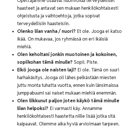
Opettajamme osaavat huomioida terveydelliset
haasteet ja antavat sen mukaan henkilökohtaisesti
ohjeistusta ja vaihtoehtoja, jotka sopivat
terveydellisiin haasteisiin.
Olenko liian vanha / nuori?
Et ole. Jooga ei katso
ikää. On mukavaa, jos ryhmässä on eri ikäisiä
miehiä.
Olen keholtani jonkin muotoinen ja kokoinen,
sopiikohan tämä minulle?
Sopii. Piste.
Eikö jooga ole naisten laji?
Ei ole. Tämä on suuri
harhakäsitys. Jooga oli lähes pelkästään miesten
juttu monta tuhatta vuotta, ennen kuin länsimaissa
jumppabuumi sai naiset mukaan miehiä enemmän.
Olen liikkunut paljon joten käykö tämä minulle
liian helpoksi?
Ei varmasti käy. Annamme
henkilökohtaisesti haastetta niille lisää jotka sitä
kaipaavat. Olemme aika hyviä arvioimaan tarpeen.