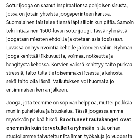
Soturijooga on saanut inspiraationsa pohjoisen sisusta,
jossa on jotain yhteistä joogaperinteen kanssa.
Suomalainen taistelee tiensä läpi silloin kun pitää. Samoin
teki intialainen 1500-luvun soturijoogi. Tässä ryhmässä
joogataan miesten ehdoilla ja otetaan asia tosissaan.
Luvassa on hyvinvointia keholle ja korvien väliin. Ryhmän
jooga kehittää liikkuvuutta, voimaa, notkeutta ja
hengitystä kehossa. Korvien välissä kehittyy taito purkaa
stressiä, taito tulla tietoisemmaksi itsestä ja kehosta
sekä taito olla läsnä. Vaikutuksen voi huomata jo
ensimmäisen kerran jälkeen.
Jooga, jota teemme on sopivan helppoa, muttei pelkkää
muniin puhaltelua ja istuskelua. Tässä joogassa emme
myöskään pelkää hikeä.
Ruostuneet rautakanget ovat
enemmän kuin tervetulleita ryhmään
, sillä onhan
studiollamme taivuteltu niitä ilman työkaluja jo vuodesta