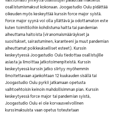
välittömästi yhteyttä osallistujiin palauttaa maksetut
osallistumismaksut kokonaan. Joogastudio Oulu pidättää
oikeuden myös keskeyttää kurssin force major syistä.
Force major syynä voi olla yllättävä ja odottamaton este
kuten toimitiloihin kohdistuma haitta tai pandemian
aiheuttama haitoista (viranomaismääräykset ja
suositukset, sairastuminen, karanteeni ja muut pandemian
aiheuttamat poikkeukselliset esteet). Kurssin
keskeytyessä Joogastudio Oulu tiedottaa osallistujille
asiasta ja ilmoittaa jatkotoimenpiteistä. Kurssin
keskeytyessä kurssin jatko siirtyy myöhemmin
ilmoitettavaan ajankohtaan 12 kuukauden sisällä tai
Joogastudio Oulu pyrkii jatkamaan opetusta
vaihtoehtoisin keinoin mahdollisimman pian. Kurssin
keskeytyessä force major tai pandemian syistä,
Joogastudio Oulu ei ole korvausvelvollinen
kurssimaksuista vaan opetus toteutetaan