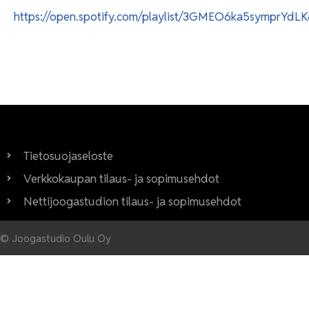
https://open.spotify.com/playlist/3GMEO6ka5symprYdL
Tietosuojaseloste
Verkkokaupan tilaus- ja sopimusehdot
Nettijoogastudion tilaus- ja sopimusehdot
© Joogastudio Oulu Oy