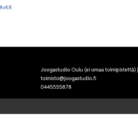
K8vKR
Joogastudio Oulu (ei omaa toimipistettä)
toimisto@joogastudio.fi
0445555878