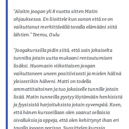
“Aloitin joogan yli 8 vuotta sitten Matin
ohjauksessa. En liioittele kun sanon että se on
vaikuttanut merkittävällä tavalla elämääni siitä
lähtien.” Teemu, Oulu
“Joogakurssilla pidin siitä, että sain jokaiselta
tunnilta jotain uutta mukaani rentoutumisen
lisäksi. Huomasin viikottaisen joogan
vaikuttaneen uneen positiivisesti ja mielen hälinä
yleisestikin hälveni. Matti on todella
ammattitaitoinen ja tuo jokaiselle tunnille jotain
lisää. Matin tunneilla pystyy löytämään henkisistä
ja fyysisistä harjoituksista jotain syvempää. Koen,
että hänen kursseillaan olen saanut sellaisia
oivalluksia ja oppeja, että olen kehittynyt ihan eri
tavalla joogan parissa. Suosittelen kurssia