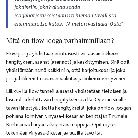
jokaiselle, joka haluaa saada
joogaharjoituksistaan irti hieman tavallista
enemmän. Iso kiitos!“ Nimetön vastaaja, Oulu”
Mitä on flow jooga parhaimmillaan?
Flow jooga yhdistää perinteisesti virtaavan liikkeen,
hengityksen, asanat (asennot) ja keskittymisen. Sinä opit
yhdistämään nämä kaikki niin, että harjoituksesi ja joka
joogaliikkeen tai asanan vaikutus ja kokeminen syvenee.
Liikkuvilla flow tunneilla asanat yhdistetään tietoisen ja
läsnäoloa kehittävän hengityksen avulla. Opetan sinulle
tavan lähestyä liikettä hengityksellä, joka on flow joogan
pohjana toimivan vinyasa-liikesarjan kehittäjän Tirumalai
Krishnamacharyan alkuperäisiä oppeja. Opit myös
tekemään vinyasa-liikesarjaa uusilla tavoilla.