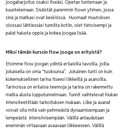
joogaharjoitus osaksi itseäsi. Opetan tuntemaan ja
kuuntelemaan. Sisäistät paremmin flown ytimen, jossa
sinä ja matkasi ovat keskiössä. Huomaat muutoksen
olossasi lähtiessäsi tunnilta kotiin, olet tietoisempi ja
palat halusta oppia ja kokea joogaa lisää.
Miksi tämän kurssin flow jooga on erityistä?
Etsimme flow joogan ydintä erilaisilla tavoilla, joilla
jokaisella on oma “tuoksunsa”. Jokainen tunti on kuin
kokemuksellinen tarina itseesi liikkeillä ja asanoilla.
Tarinoissa on erilaisia teemoja ja tarina on rakennettu
matka alusta lopputunnelmaan. Tunnit vaihtelevat hiukan
intensiteetiltään tarkoituksen mukaan. Liike ja asanat
voivat olla mitä vain pehmeästä dynaamisempaan ja
lempeästä intensiivisempään. Välillä antaudutaan
enemmän virtaavaan avaavaan liikkeeseen. Välillä