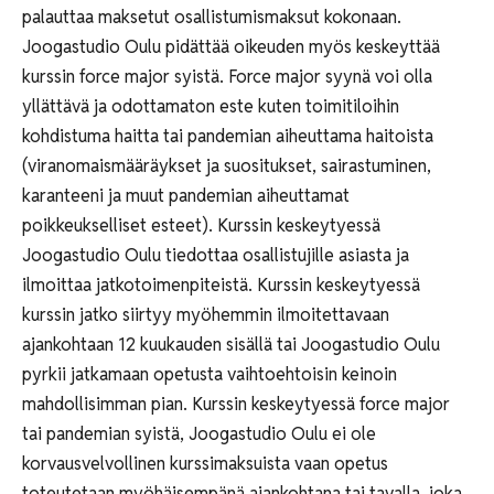
palauttaa maksetut osallistumismaksut kokonaan.
Joogastudio Oulu pidättää oikeuden myös keskeyttää
kurssin force major syistä. Force major syynä voi olla
yllättävä ja odottamaton este kuten toimitiloihin
kohdistuma haitta tai pandemian aiheuttama haitoista
(viranomaismääräykset ja suositukset, sairastuminen,
karanteeni ja muut pandemian aiheuttamat
poikkeukselliset esteet). Kurssin keskeytyessä
Joogastudio Oulu tiedottaa osallistujille asiasta ja
ilmoittaa jatkotoimenpiteistä. Kurssin keskeytyessä
kurssin jatko siirtyy myöhemmin ilmoitettavaan
ajankohtaan 12 kuukauden sisällä tai Joogastudio Oulu
pyrkii jatkamaan opetusta vaihtoehtoisin keinoin
mahdollisimman pian. Kurssin keskeytyessä force major
tai pandemian syistä, Joogastudio Oulu ei ole
korvausvelvollinen kurssimaksuista vaan opetus
toteutetaan myöhäisempänä ajankohtana tai tavalla, joka