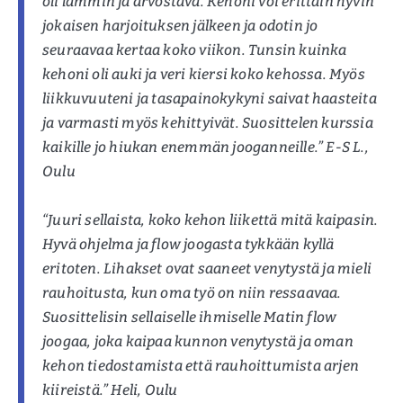
oli lämmin ja arvostava. Kehoni voi erittäin hyvin
jokaisen harjoituksen jälkeen ja odotin jo
seuraavaa kertaa koko viikon. Tunsin kuinka
kehoni oli auki ja veri kiersi koko kehossa. Myös
liikkuvuuteni ja tasapainokykyni saivat haasteita
ja varmasti myös kehittyivät. Suosittelen kurssia
kaikille jo hiukan enemmän jooganneille.” E-S L.,
Oulu
“Juuri sellaista, koko kehon liikettä mitä kaipasin.
Hyvä ohjelma ja flow joogasta tykkään kyllä
eritoten. Lihakset ovat saaneet venytystä ja mieli
rauhoitusta, kun oma työ on niin ressaavaa.
Suosittelisin sellaiselle ihmiselle Matin flow
joogaa, joka kaipaa kunnon venytystä ja oman
kehon tiedostamista että rauhoittumista arjen
kiireistä.” Heli, Oulu