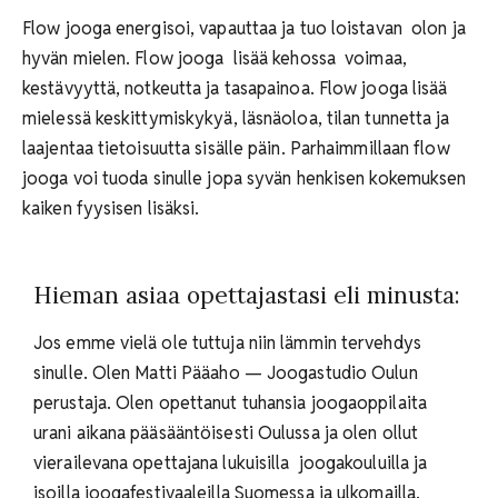
Flow jooga energisoi, vapauttaa ja tuo loistavan olon ja
hyvän mielen. Flow jooga lisää kehossa voimaa,
kestävyyttä, notkeutta ja tasapainoa. Flow jooga lisää
mielessä keskittymiskykyä, läsnäoloa, tilan tunnetta ja
laajentaa tietoisuutta sisälle päin. Parhaimmillaan flow
jooga voi tuoda sinulle jopa syvän henkisen kokemuksen
kaiken fyysisen lisäksi.
Hieman asiaa opettajastasi eli minusta:
Jos emme vielä ole tuttuja niin lämmin tervehdys
sinulle. Olen Matti Pääaho — Joogastudio Oulun
perustaja. Olen opettanut tuhansia joogaoppilaita
urani aikana pääsääntöisesti Oulussa ja olen ollut
vierailevana opettajana lukuisilla joogakouluilla ja
isoilla joogafestivaaleilla Suomessa ja ulkomailla.