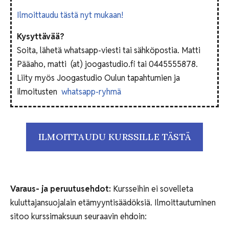
Ilmoittaudu tästä nyt mukaan!
Kysyttävää?
Soita, lähetä whatsapp-viesti tai sähköpostia. Matti
Pääaho, matti (at) joogastudio.fi tai 0445555878.
Liity myös Joogastudio Oulun tapahtumien ja
ilmoitusten
whatsapp-ryhmä
ILMOITTAUDU KURSSILLE TÄSTÄ
Varaus- ja peruutusehdot:
Kursseihin ei sovelleta
kuluttajansuojalain etämyyntisäädöksiä. Ilmoittautuminen
sitoo kurssimaksuun seuraavin ehdoin: