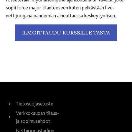
sopii force major tilanteeseen kuten pelkästään live-
nettijoogana pandemian aiheuttaessa keskeytymisen.
ILMOITTAUDU KURSSILLE TÄSTÄ
Tietosuojaseloste
Verkkokaupan tilaus-
ja sopimusehdot
Nettijoogastudion