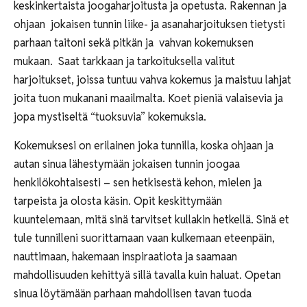
keskinkertaista joogaharjoitusta ja opetusta. Rakennan ja
ohjaan jokaisen tunnin liike- ja asanaharjoituksen tietysti
parhaan taitoni sekä pitkän ja vahvan kokemuksen
mukaan. Saat tarkkaan ja tarkoituksella valitut
harjoitukset, joissa tuntuu vahva kokemus ja maistuu lahjat
joita tuon mukanani maailmalta. Koet pieniä valaisevia ja
jopa mystiseltä “tuoksuvia” kokemuksia.
Kokemuksesi on erilainen joka tunnilla, koska ohjaan ja
autan sinua lähestymään jokaisen tunnin joogaa
henkilökohtaisesti – sen hetkisestä kehon, mielen ja
tarpeista ja olosta käsin. Opit keskittymään
kuuntelemaan, mitä sinä tarvitset kullakin hetkellä. Sinä et
tule tunnilleni suorittamaan vaan kulkemaan eteenpäin,
nauttimaan, hakemaan inspiraatiota ja saamaan
mahdollisuuden kehittyä sillä tavalla kuin haluat. Opetan
sinua löytämään parhaan mahdollisen tavan tuoda