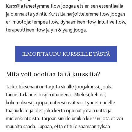
Kurssilla lähestymme flow joogaa etsien sen essentiaalia
ja olennaista ydintä. Kurssilla harjoittelemme flow joogan
eri muotoja: lempeä flow, dynaaminen flow, intuitive flow,
terapeuttinen flow ja yin & yang jooga.
ILMOITTAUDU KURSSILLE TÄSTÄ
Mitä voit odottaa tältä kurssilta?
Tarkoituksenani on tarjota sinulle joogakurssi, jonka
tunneilta lähdet inspiroituneena. Mielesi, kehosi,
kokemuksesi ja jopa tunteesi ovat virittyneet uudelle
taajuudelle ja olet joka kerta oppinut jotain uutta ja
mielenkiintoista. Tarjoan sinulle uniikin kurssin jota et voi
muualta saada. Lupaan, että et tule saamaan tylsää