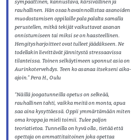
sympaattinen, kannustava, kärsivällinen ja
rauhallinen. Hän osaa havainnollistaa asanoiden
muodostamisen oppilaille pala palalta samalla
perustellen, mitkä tekijät vaikuttavat asanan
onnistumiseen tai miksi se on haasteellinen.
Hengitysharjoitteet ovat tulleet jäädäkseen. Ne
todellakin lievittävät jännitystä stressaavissa
tilanteissa. Toinen selkäytimeen uponnut asia on
Aurinkotervehdys. Teen ko asanaa itsekseni aika-
ajoin.” Pera H., Oulu
“Näillä joogatunneilla opetus on selkeää,
rauhallinen tahti, vaikka meitä on monta, apua
saa aina kysyttäessä. Oppii ymmärtämään miten
oma kroppa ja mieli toimii. Tulee paljon
teoriatietoa. Tunneilla on hyvä olla , tietää että
opettaja on ammattitaitoinen joka opettaa