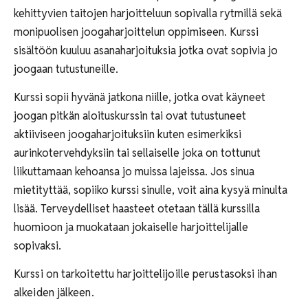
kehittyvien taitojen harjoitteluun sopivalla rytmillä sekä
monipuolisen joogaharjoittelun oppimiseen. Kurssi
sisältöön kuuluu asanaharjoituksia jotka ovat sopivia jo
joogaan tutustuneille.
Kurssi sopii hyvänä jatkona niille, jotka ovat käyneet
joogan pitkän aloituskurssin tai ovat tutustuneet
aktiiviseen joogaharjoituksiin kuten esimerkiksi
aurinkotervehdyksiin tai sellaiselle joka on tottunut
liikuttamaan kehoansa jo muissa lajeissa. Jos sinua
mietityttää, sopiiko kurssi sinulle, voit aina kysyä minulta
lisää. Terveydelliset haasteet otetaan tällä kurssilla
huomioon ja muokataan jokaiselle harjoittelijalle
sopivaksi.
Kurssi on tarkoitettu harjoittelijoille perustasoksi ihan
alkeiden jälkeen.