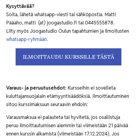
Kysyttävää?
Soita, lähetä whatsapp-viesti tai sähköpostia. Matti
Pääaho, matti (at) joogastudio.fi tai 0445555878.
Liity myös Joogastudio Oulun tapahtumien ja ilmoitusten
whatsapp-ryhmään.
ILMOITTAUDU KURSSILLE TÄSTÄ
Varaus- ja peruutusehdot:
Kursseihin ei sovelleta
kuluttajansuojalain etämyyntisäädöksiä. Ilmoittautuminen
sitoo kurssimaksuun seuraavin ehdoin:
Varausmaksua ei palauteta tai hyvitetä, jos osallistuja
peruu ilmoittautumisen aiemmin tai viimeistään 21 päivää
ennen kurssin alkamista (viimeistään 17.12.2024). Jos