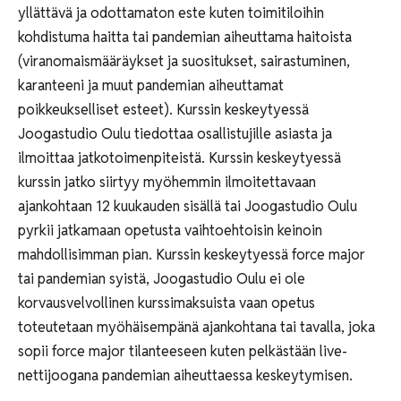
yllättävä ja odottamaton este kuten toimitiloihin
kohdistuma haitta tai pandemian aiheuttama haitoista
(viranomaismääräykset ja suositukset, sairastuminen,
karanteeni ja muut pandemian aiheuttamat
poikkeukselliset esteet). Kurssin keskeytyessä
Joogastudio Oulu tiedottaa osallistujille asiasta ja
ilmoittaa jatkotoimenpiteistä. Kurssin keskeytyessä
kurssin jatko siirtyy myöhemmin ilmoitettavaan
ajankohtaan 12 kuukauden sisällä tai Joogastudio Oulu
pyrkii jatkamaan opetusta vaihtoehtoisin keinoin
mahdollisimman pian. Kurssin keskeytyessä force major
tai pandemian syistä, Joogastudio Oulu ei ole
korvausvelvollinen kurssimaksuista vaan opetus
toteutetaan myöhäisempänä ajankohtana tai tavalla, joka
sopii force major tilanteeseen kuten pelkästään live-
nettijoogana pandemian aiheuttaessa keskeytymisen.