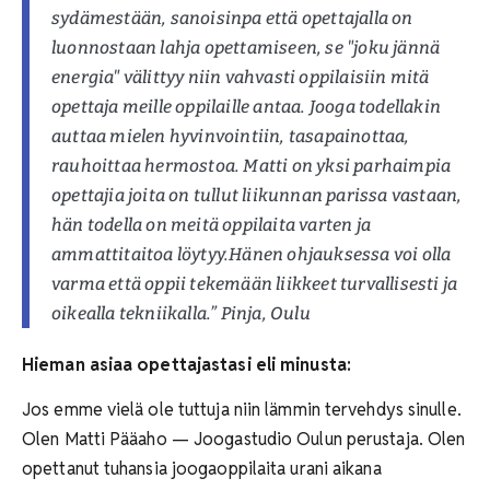
sydämestään, sanoisinpa että opettajalla on
luonnostaan lahja opettamiseen, se "joku jännä
energia" välittyy niin vahvasti oppilaisiin mitä
opettaja meille oppilaille antaa. Jooga todellakin
auttaa mielen hyvinvointiin, tasapainottaa,
rauhoittaa hermostoa. Matti on yksi parhaimpia
opettajia joita on tullut liikunnan parissa vastaan,
hän todella on meitä oppilaita varten ja
ammattitaitoa löytyy.Hänen ohjauksessa voi olla
varma että oppii tekemään liikkeet turvallisesti ja
oikealla tekniikalla.” Pinja, Oulu
Hieman asiaa opettajastasi eli minusta:
Jos emme vielä ole tuttuja niin lämmin tervehdys sinulle.
Olen Matti Pääaho — Joogastudio Oulun perustaja. Olen
opettanut tuhansia joogaoppilaita urani aikana