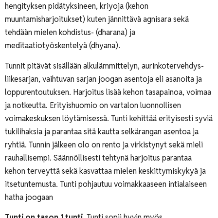
hengityksen pidätyksineen, kriyoja (kehon
muuntamisharjoitukset) kuten jännittävä agnisara sekä
tehdään mielen kohdistus- (dharana) ja
meditaatiotyöskentelyä (dhyana).
Tunnit pitävät sisällään alkulämmittelyn, aurinkotervehdys-
liikesarjan, vaihtuvan sarjan joogan asentoja eli asanoita ja
loppurentoutuksen. Harjoitus lisää kehon tasapainoa, voimaa
ja notkeutta. Erityishuomio on vartalon luonnollisen
voimakeskuksen löytämisessä. Tunti kehittää erityisesti syviä
tukilihaksia ja parantaa sitä kautta selkärangan asentoa ja
ryhtiä. Tunnin jälkeen olo on rento ja virkistynyt sekä mieli
rauhallisempi. Säännöllisesti tehtynä harjoitus parantaa
kehon terveyttä sekä kasvattaa mielen keskittymiskykyä ja
itsetuntemusta. Tunti pohjautuu voimakkaaseen intialaiseen
hatha joogaan
Tunti on tason 1 tunti.
Tunti sopii hyvin myös