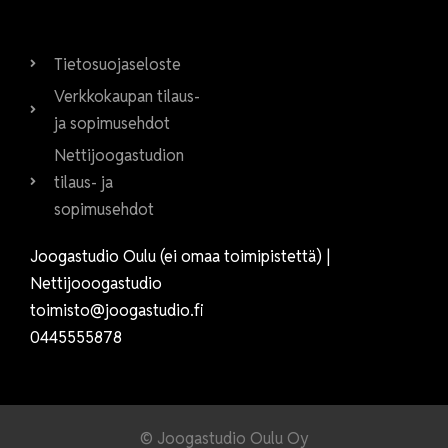
Tietosuojaseloste
Verkkokaupan tilaus-
ja sopimusehdot
Nettijoogastudion
tilaus- ja
sopimusehdot
Joogastudio Oulu (ei omaa toimipistettä) |
Nettijooogastudio
toimisto@joogastudio.fi
0445555878
© Joogastudio Oulu Oy