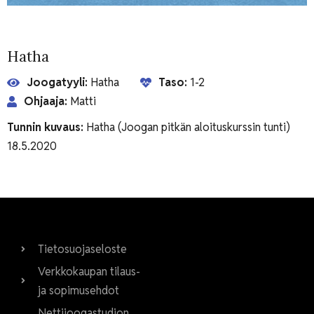
Hatha
Joogatyyli:
Hatha
Taso:
1-2
Ohjaaja:
Matti
Tunnin kuvaus:
Hatha (Joogan pitkän aloituskurssin tunti)
18.5.2020
Tietosuojaseloste
Verkkokaupan tilaus-
ja sopimusehdot
Nettijoogastudion