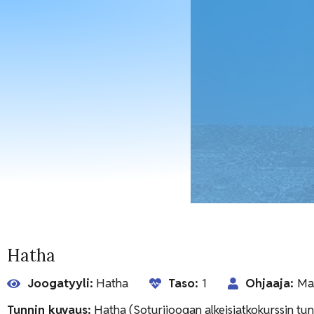
Hatha
Joogatyyli:
Hatha
Taso:
1
Ohjaaja:
Mat
Tunnin kuvaus:
Hatha (Soturijoogan alkeisjatkokurssin tun